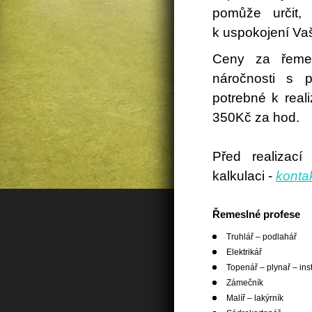
pomůže určit, 
k uspokojení Va
Ceny za řemes
náročnosti s p
potrebné k real
350Kč za hod.
Před realizac
kalkulaci -
konta
Řemeslné profese
Truhlář – podlahář
Elektrikář
Topenář – plynař – inst
Zámečník
Malíř – lakýrník