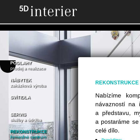
5D interier
- rekonstrukce - řemeslné centrum.
PODLAHY
prodej a realizace
NÁBYTEK
REKONSTRUKCE
zakázková výroba
Nabízíme kompl
SVÍTIDLA
návazností na 
a představu, m
SERVIS
služby a údržba
a postaráme se 
celé dílo.
REKONSTRUKCE
řemeslné centrum