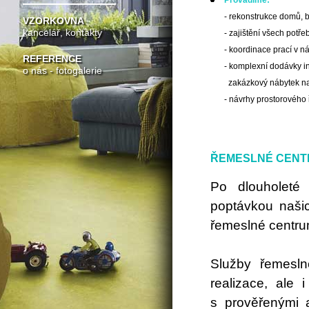
Provádíme:
- rekonstrukce domů, b
VZORKOVNA
kancelář, kontakty
- zajištění všech potř
- koordinace prací v n
REFERENCE
- komplexní dodávky int
o nás - fotogalerie
zakázkový nábytek na
- návrhy prostorového 
ŘEMESLNÉ CEN
Po dlouholeté 
poptávkou našic
řemeslné centru
Služby řemesln
realizace, ale
s prověřenými a