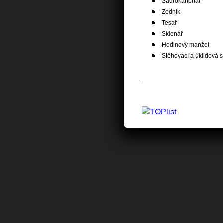
Sádrokartonář
Zedník
Tesař
Sklenář
Hodinový manžel
Stěhovací a úklidová 